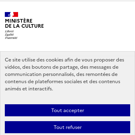
MINISTÈRE
DE LA CULTURE
legifrance.gouv.fr
info.gouv.fr
Ce site utilise des cookies afin de vous proposer des
vidéos, des boutons de partage, des messages de
service-public.gouv.fr
data.gouv.fr
communication personnalisés, des remontées de
contenus de plateformes sociales et des contenus
animés et interactifs.
Crédits
Accessibilité : partiellement conforme
Mentions légales
Politique d’utilisation des témoins de connexion (cookies)
Politique
Tout accepter
générale de protection des données
Nous contacter
Nos
Tout refuser
partenaires