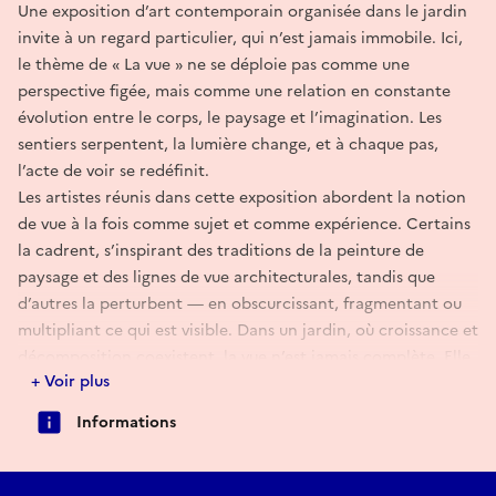
Une exposition d’art contemporain organisée dans le jardin
invite à un regard particulier, qui n’est jamais immobile. Ici,
le thème de « La vue » ne se déploie pas comme une
perspective figée, mais comme une relation en constante
évolution entre le corps, le paysage et l’imagination. Les
sentiers serpentent, la lumière change, et à chaque pas,
l’acte de voir se redéfinit.
Les artistes réunis dans cette exposition abordent la notion
de vue à la fois comme sujet et comme expérience. Certains
la cadrent, s’inspirant des traditions de la peinture de
paysage et des lignes de vue architecturales, tandis que
d’autres la perturbent — en obscurcissant, fragmentant ou
multipliant ce qui est visible. Dans un jardin, où croissance et
décomposition coexistent, la vue n’est jamais complète. Elle
+ Voir plus
est saisonnière, partielle et vivante.
Le jardin lui-même devient à la fois cadre et collaborateur. Il
Informations
encadre les œuvres d’art tout en résistant au confinement,
nous rappelant que chaque vue est contingente, façonnée
par l’heure de la journée, la météo et la position de