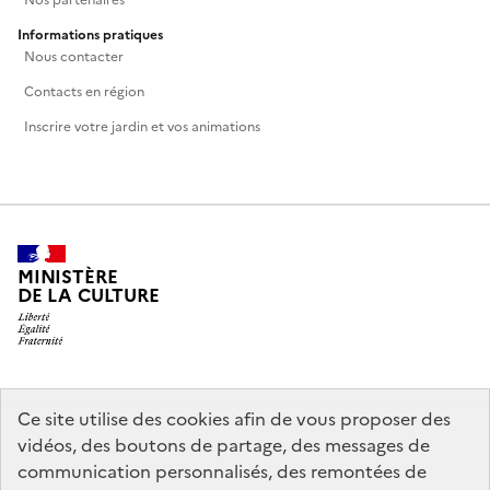
Informations pratiques
Nous contacter
Contacts en région
Inscrire votre jardin et vos animations
MINISTÈRE
DE LA CULTURE
legifrance.gouv.fr
info.gouv.fr
Ce site utilise des cookies afin de vous proposer des
vidéos, des boutons de partage, des messages de
service-public.gouv.fr
data.gouv.fr
communication personnalisés, des remontées de