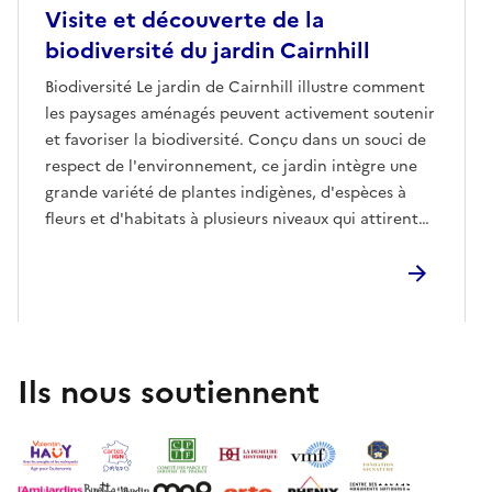
Visite et découverte de la
biodiversité du jardin Cairnhill
Biodiversité Le jardin de Cairnhill illustre comment
les paysages aménagés peuvent activement soutenir
et favoriser la biodiversité. Conçu dans un souci de
respect de l'environnement, ce jardin intègre une
grande variété de plantes indigènes, d'espèces à
fleurs et d'habitats à plusieurs niveaux qui attirent
les pollinisateurs, les oiseaux et la petite faune. En
privilégiant les schémas de croissance naturels
plutôt qu'un aménagement rigide et en réduisant au
minimum les interventions chimiques, il crée un
environnement résilient où les écosystèmes peuvent
s'épanouir. Les changements saisonniers sont
Ils nous soutiennent
accueillis plutôt que contrôlés, ce qui permet aux
insectes et à la flore d'accomplir leurs cycles
naturels, ce qui renforce à son tour la santé globale
du jardin. Cette approche enrichit non seulement la