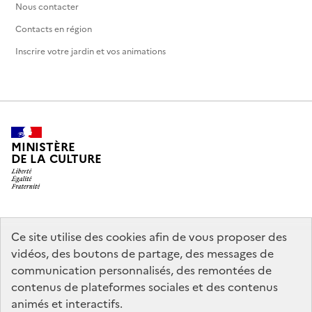
Nous contacter
Contacts en région
Inscrire votre jardin et vos animations
MINISTÈRE
DE LA CULTURE
legifrance.gouv.fr
info.gouv.fr
Ce site utilise des cookies afin de vous proposer des
vidéos, des boutons de partage, des messages de
service-public.gouv.fr
data.gouv.fr
communication personnalisés, des remontées de
contenus de plateformes sociales et des contenus
animés et interactifs.