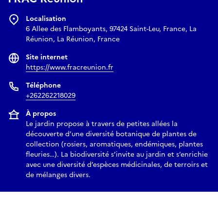
Clovis Etchiandas, guidé péi
Localisation
À partir de 10H — DÉGUSTATION : Café péï avec BaristaRun
6 Allee des Flamboyants, 97424 Saint-Leu, France, La
10H15 — ATELIER : « Ma graine de rêve » (création /
Réunion, La Réunion, France
imaginaire végétal) avec Amélie Lauret — Gratuit (jeune
public / familles)
Site internet
11H00 — CONVERSATION : Kozri dési la kour (plantes,
https://www.fracreunion.fr
santé, alimentation) avec Camille Legrand (OLICA) • Clovis
Téléphone
Etchiandas (guide péi) • Sébastien Clément (Ecole du jardin
+262262218029
planétaire)
11H45 — ATELIER : « Après le regard » (expérimentation
À propos
Le jardin propose à travers de petites allées la
graphique / pratique plastique) avec Cathy Cancade —
découverte d’une diversité botanique de plantes de
Gratuit
collection (rosiers, aromatiques, endémiques, plantes
13H00 — ATELIER : Exploration café • torréfaction •
fleuries…). La biodiversité s’invite au jardin et s’enrichie
dégustation avec BaristaRun — Gratuit (à partir de 15 ans)
avec une diversité d’espèces médicinales, de terroirs et
13H30 — ATELIER : Composer avec les plantes (création /
de mélanges divers.
soins végétaux / huiles essentielles) avec OLICA — 10€ /
personne (matériel fourni + flacon personnalisé offert)
14H30 — VISITE : Parenthèse ouverte « hors de notre monde