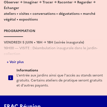
Observer → Imaginer → Tracer → Raconter → Regarder →
Échanger
ateliers • visites • conversations • dégustations • marché
végétal • expositions
PROGRAMMATION
━━━━━━━━━━
VENDREDI 5 JUIN • 16H → 18H (soirée inaugurale)
16H00 — VISITE : Déambulation inaugurale dans le jardin-
collection
16H30 — INAUGURATION : Exposition Fèy, Flèr, Rasine
+ Voir plus
17H15 — CONVERSATION : Kozri dési la kour — échanges
Informations
autour des œuvres et du vivant avec les artistes invité·es
L'entrée aux jardins ainsi que l'accès au stands seront
17H45 — DÉGUSTATION : Tisanes péï
gratuits. Certains ateliers de pratique seront gratuits
━━━━━━━━━━
et d'autres payants.
SAMEDI 6 JUIN • 9H → 18H
9H00 — OUVERTURE : marché végétal (stands / producteurs
/ savoir-faire)
FRAC Réunion
9H00 — VISITE GUIDÉE : Flanri dann Kour Tabisman avec