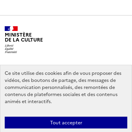
MINISTÈRE
DE LA CULTURE
legifrance.gouv.fr
info.gouv.fr
Ce site utilise des cookies afin de vous proposer des
vidéos, des boutons de partage, des messages de
service-public.gouv.fr
data.gouv.fr
communication personnalisés, des remontées de
contenus de plateformes sociales et des contenus
animés et interactifs.
Crédits
Accessibilité : partiellement conforme
Mentions légales
Politique d’utilisation des témoins de connexion (cookies)
Politique
Tout accepter
générale de protection des données
Nous contacter
Nos