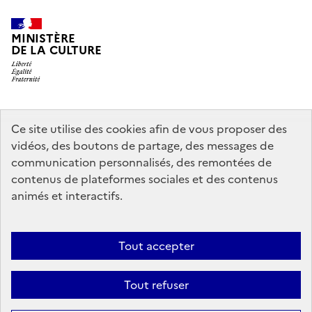
MINISTÈRE
DE LA CULTURE
legifrance.gouv.fr
info.gouv.fr
Ce site utilise des cookies afin de vous proposer des
vidéos, des boutons de partage, des messages de
service-public.gouv.fr
data.gouv.fr
communication personnalisés, des remontées de
contenus de plateformes sociales et des contenus
animés et interactifs.
Crédits
Accessibilité : partiellement conforme
Mentions légales
Politique d’utilisation des témoins de connexion (cookies)
Politique
Tout accepter
générale de protection des données
Nous contacter
Nos
Tout refuser
partenaires