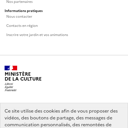
Nos partenaires
Informations pratiques
Nous contacter
Contacts en région
Inscrire votre jardin et vos animations
MINISTÈRE
DE LA CULTURE
legifrance.gouv.fr
info.gouv.fr
Ce site utilise des cookies afin de vous proposer des
vidéos, des boutons de partage, des messages de
service-public.gouv.fr
data.gouv.fr
communication personnalisés, des remontées de