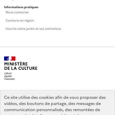
Informations pratiques
Nous contacter
Contacts en région
Inscrire votre jardin et vos animations
MINISTÈRE
DE LA CULTURE
legifrance.gouv.fr
info.gouv.fr
Ce site utilise des cookies afin de vous proposer des
vidéos, des boutons de partage, des messages de
service-public.gouv.fr
data.gouv.fr
communication personnalisés, des remontées de