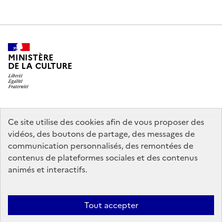
MINISTÈRE
DE LA CULTURE
legifrance.gouv.fr
info.gouv.fr
Ce site utilise des cookies afin de vous proposer des
vidéos, des boutons de partage, des messages de
service-public.gouv.fr
data.gouv.fr
communication personnalisés, des remontées de
contenus de plateformes sociales et des contenus
animés et interactifs.
Crédits
Accessibilité : partiellement conforme
Mentions légales
Politique d’utilisation des témoins de connexion (cookies)
Politique
Tout accepter
générale de protection des données
Nous contacter
Nos