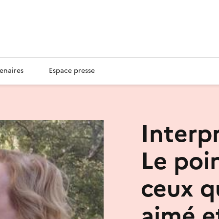
enaires
Espace presse
Interpr
Le poi
ceux qu
aimé e