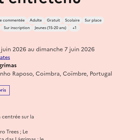
ite commentée
Adulte
Gratuit
Scolaire
Sur place
Sur inscription
Jeunes (15-20 ans)
+1
 juin 2026 au dimanche 7 juin 2026
dates
grimas
rinho Raposo, Coimbra, Coïmbre, Portugal
ris
 centrée sur la
ro Trees ; Le
a das Lágrimas ; le