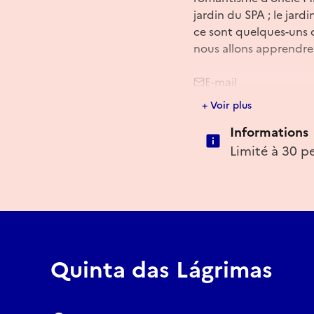
jardin du SPA ; le jardi
ce sont quelques-uns de
nous allons apprendre s
E-mail
+ Voir plus
jardinsdaquintadasla
Informations
Limité à 30 p
Quinta das Lágrimas