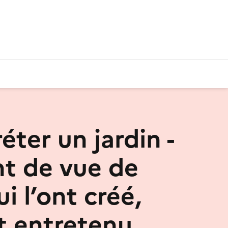
éter un jardin -
nt de vue de
i l’ont créé,
t entretenu