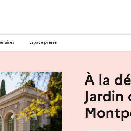
enaires
Espace presse
À la d
Jardin
Montpe