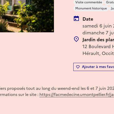
Visite commentée
Gratu
Monument historique
J
Date
samedi 6 juin
dimanche 7 ju
Jardin des pla
12 Boulevard H
Hérault, Occit
Ajouter à mes favo
eliers proposés tout au long du weend-end les 6 et 7 juin 20
mations sur le site :
https://facmedecine.umontpellier.fr/ja