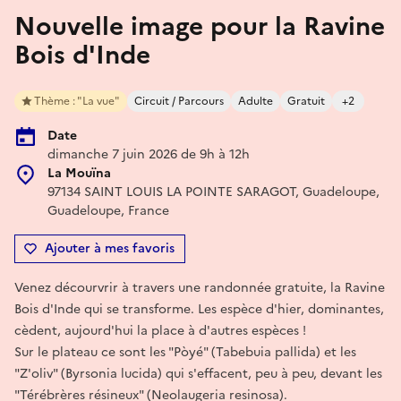
Nouvelle image pour la Ravine
Bois d'Inde
Thème : "La vue"
Circuit / Parcours
Adulte
Gratuit
+2
Date
dimanche 7 juin 2026 de 9h à 12h
La Mouïna
97134 SAINT LOUIS LA POINTE SARAGOT, Guadeloupe,
Guadeloupe, France
Ajouter à mes favoris
Venez décourvrir à travers une randonnée gratuite, la Ravine
Bois d'Inde qui se transforme. Les espèce d'hier, dominantes,
cèdent, aujourd'hui la place à d'autres espèces !
Sur le plateau ce sont les "Pòyé" (Tabebuia pallida) et les
"Z'oliv" (Byrsonia lucida) qui s'effacent, peu à peu, devant les
"Térébrères résineux" (Neolaugeria resinosa).