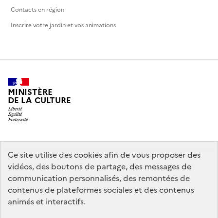
Contacts en région
Inscrire votre jardin et vos animations
MINISTÈRE
DE LA CULTURE
legifrance.gouv.fr
info.gouv.fr
Ce site utilise des cookies afin de vous proposer des
vidéos, des boutons de partage, des messages de
service-public.gouv.fr
data.gouv.fr
communication personnalisés, des remontées de
contenus de plateformes sociales et des contenus
animés et interactifs.
Crédits
Accessibilité : partiellement conforme
Mentions légales