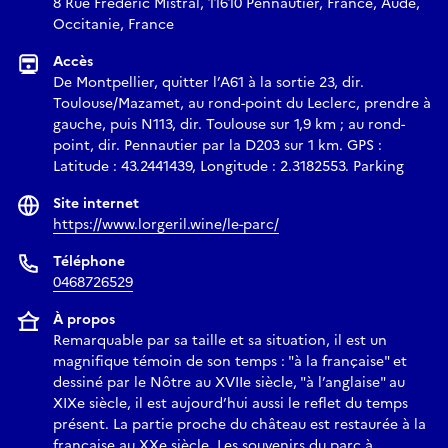
8 Rue Frédéric Mistral, 11610 Pennautier, France, Aude,
Occitanie, France
Accès
De Montpellier, quitter l’A61 à la sortie 23, dir.
Toulouse/Mazamet, au rond-point du Leclerc, prendre à
gauche, puis N113, dir. Toulouse sur 1,9 km ; au rond-
point, dir. Pennautier par la D203 sur 1 km. GPS :
Latitude : 43.2441439, Longitude : 2.3182553. Parking
Site internet
https://www.lorgeril.wine/le-parc/
Téléphone
0468726529
À propos
Remarquable par sa taille et sa situation, il est un
magnifique témoin de son temps : "à la française" et
dessiné par le Nôtre au XVIIe siècle, "à l’anglaise" au
XIXe siècle, il est aujourd’hui aussi le reflet du temps
présent. La partie proche du château est restaurée à la
française au XXe siècle. Les souvenirs du parc à