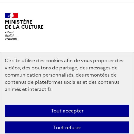
MINISTÈRE
DE LA CULTURE
legifrance.gouv.fr
info.gouv.fr
Ce site utilise des cookies afin de vous proposer des
vidéos, des boutons de partage, des messages de
service-public.gouv.fr
data.gouv.fr
communication personnalisés, des remontées de
contenus de plateformes sociales et des contenus
animés et interactifs.
Crédits
Accessibilité : partiellement conforme
Mentions légales
Politique d’utilisation des témoins de connexion (cookies)
Politique
Tout accepter
générale de protection des données
Nous contacter
Nos
Tout refuser
partenaires