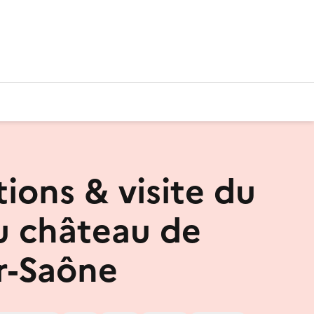
ions & visite du
u château de
r-Saône