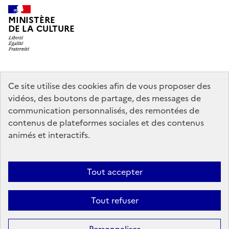
MINISTÈRE
DE LA CULTURE
legifrance.gouv.fr
info.gouv.fr
Ce site utilise des cookies afin de vous proposer des
vidéos, des boutons de partage, des messages de
service-public.gouv.fr
data.gouv.fr
communication personnalisés, des remontées de
contenus de plateformes sociales et des contenus
animés et interactifs.
Crédits
Accessibilité : partiellement conforme
Mentions légales
Politique d’utilisation des témoins de connexion (cookies)
Politique
Tout accepter
générale de protection des données
Nous contacter
Nos
Tout refuser
partenaires
Sauf mention contraire, tous les contenus de ce site sont sous
licence