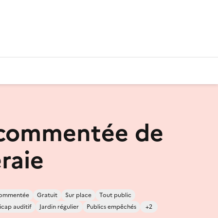
 commentée de
raie
 commentée
Gratuit
Sur place
Tout public
cap auditif
Jardin régulier
Publics empêchés
+2