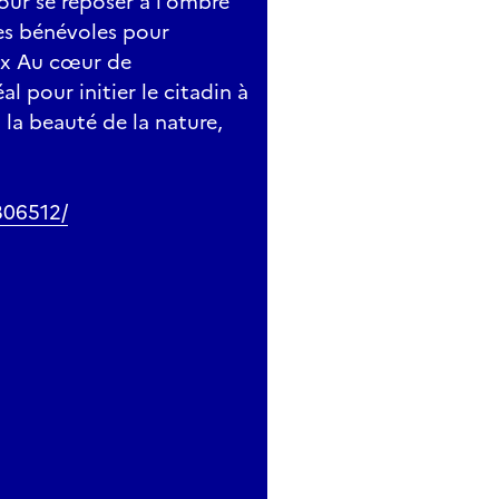
our se reposer à l'ombre
es bénévoles pour
ux Au cœur de
al pour initier le citadin à
 la beauté de la nature,
306512/