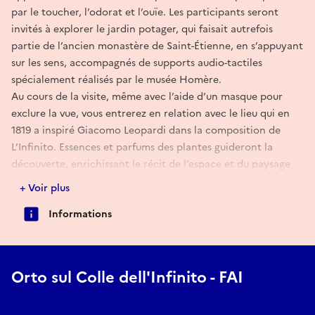
par le toucher, l’odorat et l’ouïe. Les participants seront
invités à explorer le jardin potager, qui faisait autrefois
partie de l’ancien monastère de Saint-Étienne, en s’appuyant
sur les sens, accompagnés de supports audio-tactiles
spécialement réalisés par le musée Homère.
Au cours de la visite, même avec l’aide d’un masque pour
exclure la vue, vous entrerez en relation avec le lieu qui en
1819 a inspiré Giacomo Leopardi dans la composition de
L’Infinito. Essences et parfums des plantes guideront la
découverte, enrichissant le récit de l’espace et du paysage
qui s’ouvre vers les monts Sibyllins.
+ Voir plus
Une occasion de visite accessible et partagée, qui permet de
Informations
connaître le jardin sur la colline de l’Infini à travers
différentes modalités perceptives, dans le respect des
valeurs d’inclusion et de valorisation du patrimoine.
15h00 | 16h00 | 17h00 Visite guidée entre Nature et Histoire
Orto sul Colle dell'Infinito - FAI
Un parcours à la découverte des anecdotes historiques et
des curiosités botaniques du jardin sur le col de l’infini." Un