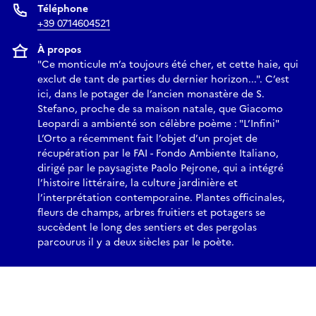
particularités botaniques de ce lieu. Un récit sur l’entretien
Téléphone
d’un ancien jardin potager et sur l’importance d’une
+39 0714604521
agriculture durable fruit d’un projet de valorisation de la
À propos
biodiversité horticole qui prévoit la récupération des
"Ce monticule m’a toujours été cher, et cette haie, qui
anciens cultivars du territoire, aujourd’hui cultivés sur le
exclut de tant de parties du dernier horizon...". C’est
Colle dell’Infinito, qui risquent de se perdre pour toujours.
ici, dans le potager de l’ancien monastère de S.
La visite se terminera par les précieux conseils du jardinier
Stefano, proche de sa maison natale, que Giacomo
Leopardi a ambienté son célèbre poème : "L’Infini"
sur la façon de rendre le sol naturellement plus fertile.
L’Orto a récemment fait l’objet d’un projet de
17.00 Visite guidée entre Nature et Histoire
récupération par le FAI - Fondo Ambiente Italiano,
Un parcours à la découverte des anecdotes historiques et
dirigé par le paysagiste Paolo Pejrone, qui a intégré
des curiosités botaniques du jardin sur le col de l’infini." Un
l’histoire littéraire, la culture jardinière et
voyage dans l’histoire du potager et de l’ancien couvent de
l’interprétation contemporaine. Plantes officinales,
S. Stefano, depuis l’arrivée des moniales clarisses au XVIe
fleurs de champs, arbres fruitiers et potagers se
siècle, jusqu’à la suppression napoléonienne de 1810,
succèdent le long des sentiers et des pergolas
parcourus il y a deux siècles par le poète.
jusqu’aux travaux de requalification en 1926 du Col et au
récent projet de récupération du FAI réalisé par l’architecte
Paolo Pejrone. À travers quelques passages de l’ancien
Mémorial du Sacro Monastero di Santo Stefano in Recanati,
écrit par Suor Camilla Lazzarini en 1609, on retracera les