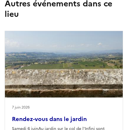
Autres événements dans ce
nouvelles et les anecdotes les plus curieuses sur le potager et
lieu
son couvent, du potager achevé médiéval au lieu de la
poétique léopard jusqu’à l’actuelle requalification comme
jardin simple et laboratoire de biodiversité grâce aux plantes
et aux anciennes cultures du territoire aujourd’hui
réintroduites.
7 juin 2026
Rendez-vous dans le jardin
Samedi 6 juinAu jardin sur le col de l’Infini sont