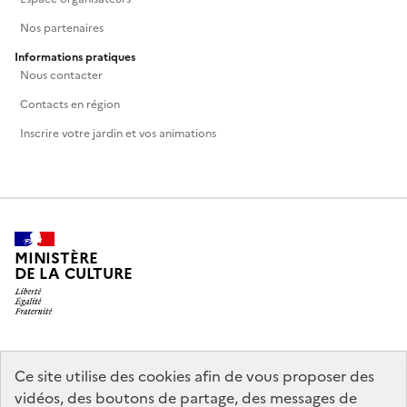
Nos partenaires
Informations pratiques
Nous contacter
Contacts en région
Inscrire votre jardin et vos animations
MINISTÈRE
DE LA CULTURE
legifrance.gouv.fr
info.gouv.fr
Ce site utilise des cookies afin de vous proposer des
vidéos, des boutons de partage, des messages de