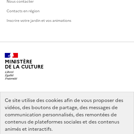
Nous contacter
Contacts en région
Inscrire votre jardin et vos animations
MINISTÈRE
DE LA CULTURE
legifrance.gouv.fr
info.gouv.fr
Ce site utilise des cookies afin de vous proposer des
vidéos, des boutons de partage, des messages de
service-public.gouv.fr
data.gouv.fr
communication personnalisés, des remontées de
contenus de plateformes sociales et des contenus
animés et interactifs.