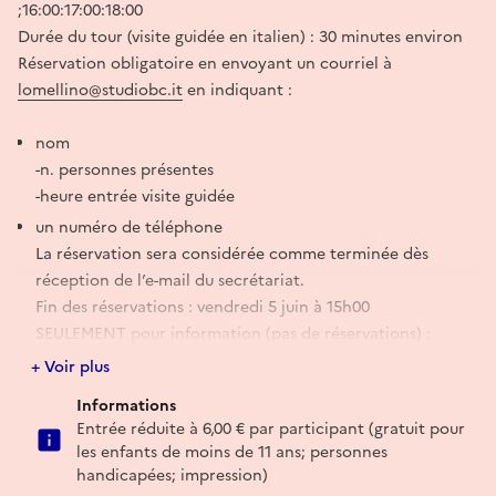
;16:00:17:00:18:00
Durée du tour (visite guidée en italien) : 30 minutes environ
Réservation obligatoire en envoyant un courriel à
lomellino@studiobc.it
en indiquant :
nom
-n. personnes présentes
-heure entrée visite guidée
un numéro de téléphone
La réservation sera considérée comme terminée dès
réception de l’e-mail du secrétariat.
Fin des réservations : vendredi 5 juin à 15h00
SEULEMENT pour information (pas de réservations) :
393.8246228
+ Voir plus
E-mail
Informations
Entrée réduite à 6,00 € par participant (gratuit pour
les enfants de moins de 11 ans; personnes
lomellino@studiobc.it
handicapées; impression)