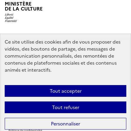
MINISTÈRE
DE LA CULTURE
legifrance.gouv.fr
info.gouv.fr
Ce site utilise des cookies afin de vous proposer des
vidéos, des boutons de partage, des messages de
service-public.gouv.fr
data.gouv.fr
communication personnalisés, des remontées de
contenus de plateformes sociales et des contenus
animés et interactifs.
Crédits
Accessibilité : partiellement conforme
Mentions légales
Politique d’utilisation des témoins de connexion (cookies)
Politique
Tout accepter
générale de protection des données
Nous contacter
Nos
Tout refuser
partenaires
Sauf mention contraire, tous les contenus de ce site sont sous
licence
Personnaliser
etalab-2.0
Politique de confidentialité