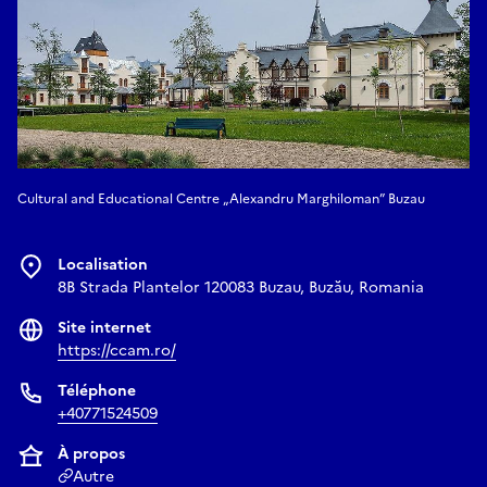
Cultural and Educational Centre „Alexandru Marghiloman” Buzau
Localisation
8B Strada Plantelor 120083 Buzau, Buzău, Romania
Site internet
https://ccam.ro/
Téléphone
+40771524509
À propos
Autre