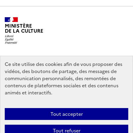
MINISTÈRE
DE LA CULTURE
legifrance.gouv.fr
info.gouv.fr
Ce site utilise des cookies afin de vous proposer des
vidéos, des boutons de partage, des messages de
service-public.gouv.fr
data.gouv.fr
communication personnalisés, des remontées de
contenus de plateformes sociales et des contenus
animés et interactifs.
Crédits
Accessibilité : partiellement conforme
Mentions légales
Politique d’utilisation des témoins de connexion (cookies)
Politique
Tout accepter
générale de protection des données
Nous contacter
Nos
Tout refuser
partenaires