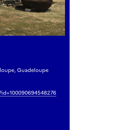
eloupe, Guadeloupe
p?id=100090694548276