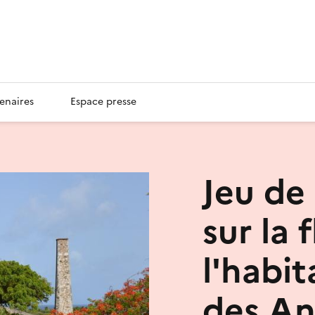
enaires
Espace presse
Jeu de 
sur la 
l'habi
des Ant