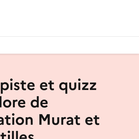
piste et quizz
flore de
tation Murat et
illes