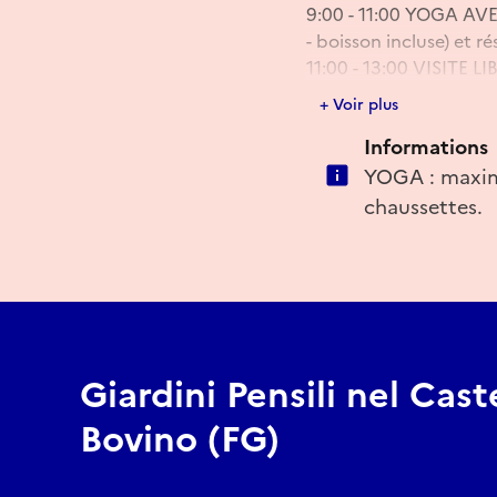
9:00 - 11:00 YOGA AV
- boisson incluse) et r
11:00 - 13:00 VISITE LI
17:00 - 20:00 VISITE L
+ Voir plus
Informations
E-mail
YOGA : maximu
info@prolocobovino.it
chaussettes.
Giardini Pensili nel Cast
Bovino (FG)