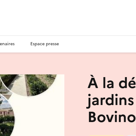
enaires
Espace presse
À la d
jardin
Bovino