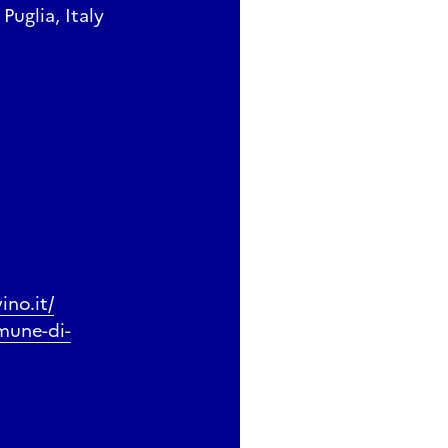
uglia, Italy
no.it/
mune-di-