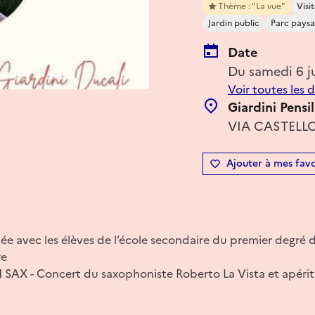
Thème : "La vue"
Visit
Jardin public
Parc pays
Date
Du samedi 6 j
Voir toutes les 
Giardini Pensi
VIA CASTELLO,
Ajouter à mes favo
idée avec les élèves de l’école secondaire du premier degré 
re
SAX - Concert du saxophoniste Roberto La Vista et apérit