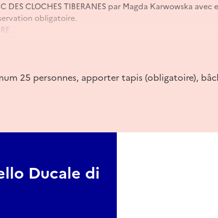
EC DES CLOCHES TIBERANES par Magda Karwowska avec en
éservation obligatoire.
BRE
IBRE
m 25 personnes, apporter tapis (obligatoire), bâc
ello Ducale di