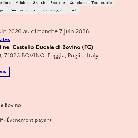
e libre
Adulte
Gratuit
Scolaire
Sur place
Tout public
ager
Sur inscription
Jardin régulier
+4
uin 2026 au dimanche 7 juin 2026
dates
li nel Castello Ducale di Bovino (FG)
 71023 BOVINO, Foggia, Puglia, Italy
ris
de Bovino
if - Événement payant