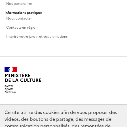
Nos partenaires
Informations pratiques
Nous contacter
Contacts en région
Inscrire votre jardin et vos animations
MINISTÈRE
DE LA CULTURE
legifrance.gouv.fr
info.gouv.fr
Ce site utilise des cookies afin de vous proposer des
vidéos, des boutons de partage, des messages de
service-public.gouv.fr
data.gouv.fr
communication personnalisés, des remontées de