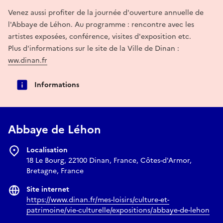
Venez aussi profiter de la journée d'ouverture annuelle de
l'Abbaye de Léhon. Au programme : rencontre avec les
artistes exposées, conférence, visites d'exposition etc.
Plus d'informations sur le site de la Ville de Dinan :
ww.dinan.fr
Informations
Abbaye de Léhon
Localisation
18 Le Bourg, 22100 Dinan, France, Côtes-d'Armor,
Bretagne, France
Site internet
https://www.dinan.fr/mes-loisirs/culture-et-
patrimoine/vie-culturelle/expositions/abbaye-de-lehon