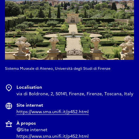
Sistema Museale di Ateneo, Università degli Studi di Firenze
Localisation
via di Boldrone, 2, 50141, Firenze, Firenze, Toscana, Italy
Site internet
https://www.sma.unifi.it/p452.html
À propos
Site internet
https://www.sma.unifi.it/p452.html