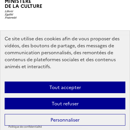
MINISTÈRE
DE LA CULTURE
legifrance.gouv.fr
info.gouv.fr
Ce site utilise des cookies afin de vous proposer des
vidéos, des boutons de partage, des messages de
service-public.gouv.fr
data.gouv.fr
communication personnalisés, des remontées de
contenus de plateformes sociales et des contenus
animés et interactifs.
Crédits
Accessibilité : partiellement conforme
Mentions légales
Politique d’utilisation des témoins de connexion (cookies)
Politique
Tout accepter
générale de protection des données
Nous contacter
Nos
Tout refuser
partenaires
Sauf mention contraire, tous les contenus de ce site sont sous
licence
Personnaliser
etalab-2.0
Politique de confidentialité