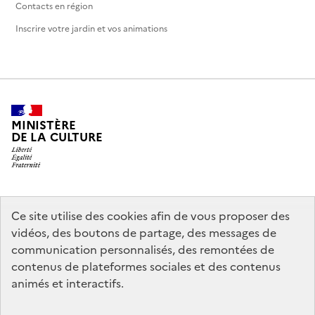
Contacts en région
Inscrire votre jardin et vos animations
MINISTÈRE
DE LA CULTURE
legifrance.gouv.fr
info.gouv.fr
Ce site utilise des cookies afin de vous proposer des
vidéos, des boutons de partage, des messages de
service-public.gouv.fr
data.gouv.fr
communication personnalisés, des remontées de
contenus de plateformes sociales et des contenus
animés et interactifs.
Crédits
Accessibilité : partiellement conforme
Mentions légales