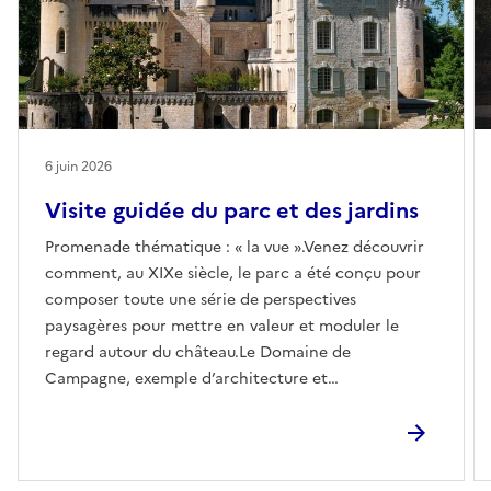
6 juin 2026
Visite guidée du parc et des jardins
Promenade thématique : « la vue ».Venez découvrir
comment, au XIXe siècle, le parc a été conçu pour
composer toute une série de perspectives
paysagères pour mettre en valeur et moduler le
regard autour du château.Le Domaine de
Campagne, exemple d’architecture et
d’aménagement typiques du milieu du XIXe siècle,
porte l’empreinte du mouvement paysager anglais
et du romantisme.Lors de cette visite guidée sur le
thème de la « vue », un jardinier du domaine vous