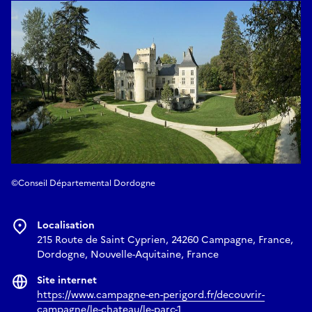
©Conseil Départemental Dordogne
Localisation
215 Route de Saint Cyprien, 24260 Campagne, France,
Dordogne, Nouvelle-Aquitaine, France
Site internet
https://www.campagne-en-perigord.fr/decouvrir-
campagne/le-chateau/le-parc-1