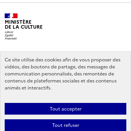
MINISTÈRE
DE LA CULTURE
legifrance.gouv.fr
info.gouv.fr
Ce site utilise des cookies afin de vous proposer des
vidéos, des boutons de partage, des messages de
service-public.gouv.fr
data.gouv.fr
communication personnalisés, des remontées de
contenus de plateformes sociales et des contenus
animés et interactifs.
Crédits
Accessibilité : partiellement conforme
Mentions légales
Politique d’utilisation des témoins de connexion (cookies)
Politique
Tout accepter
générale de protection des données
Nous contacter
Nos
Tout refuser
partenaires