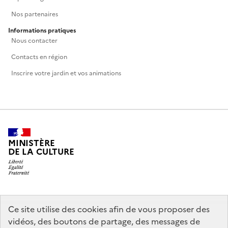
Nos partenaires
Informations pratiques
Nous contacter
Contacts en région
Inscrire votre jardin et vos animations
MINISTÈRE
DE LA CULTURE
legifrance.gouv.fr
info.gouv.fr
Ce site utilise des cookies afin de vous proposer des
vidéos, des boutons de partage, des messages de
service-public.gouv.fr
data.gouv.fr