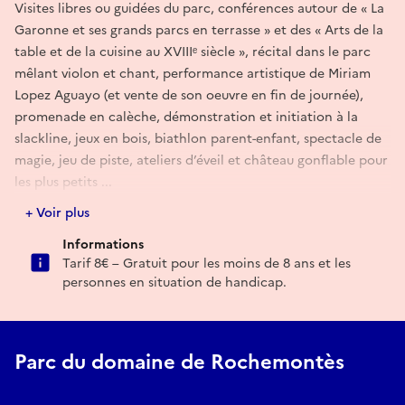
Visites libres ou guidées du parc, conférences autour de « La
Garonne et ses grands parcs en terrasse » et des « Arts de la
table et de la cuisine au XVIIIᵉ siècle », récital dans le parc
mêlant violon et chant, performance artistique de Miriam
Lopez Aguayo (et vente de son oeuvre en fin de journée),
promenade en calèche, démonstration et initiation à la
slackline, jeux en bois, biathlon parent-enfant, spectacle de
magie, jeu de piste, ateliers d’éveil et château gonflable pour
les plus petits ...
Les visiteurs pourront également profiter d’un marché local
+ Voir plus
et artisanal ainsi que d’une grande piperade cuite au four à
Informations
pain pour le déjeuner. Le pique-nique est autorisé dans le
Tarif 8€ – Gratuit pour les moins de 8 ans et les
parc.
personnes en situation de handicap.
Tarif : 8 €
Gratuit pour les moins de 8 ans et les personnes en situation
de handicap
Parc du domaine de Rochemontès
Contact : 06 70 51 36 96