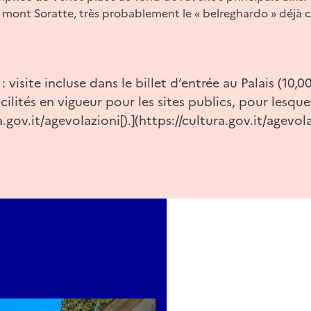
u mont Soratte, très probablement le « belreghardo » déjà c
: visite incluse dans le billet d’entrée au Palais (10,0
acilités en vigueur pour les sites publics, pour lesquel
a.gov.it/agevolazioni[).](https://cultura.gov.it/agev