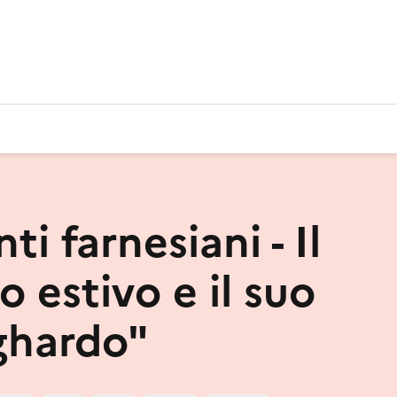
ti farnesiani - Il
o estivo e il suo
ghardo"