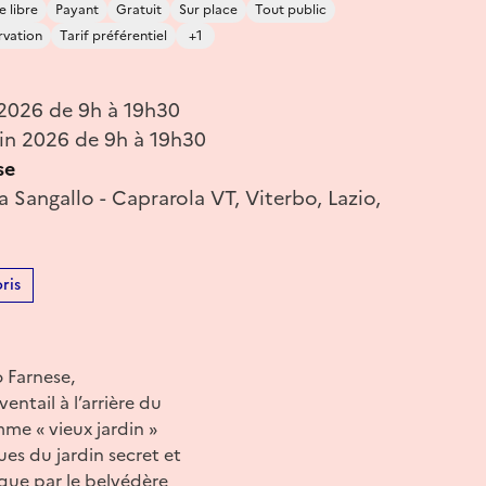
e libre
Payant
Gratuit
Sur place
Tout public
rvation
Tarif préférentiel
+1
 2026 de 9h à 19h30
in 2026 de 9h à 19h30
se
 Sangallo - Caprarola VT, Viterbo, Lazio,
ris
o Farnese,
ntail à l’arrière du
mme « vieux jardin »
ques du jardin secret et
que par le belvédère