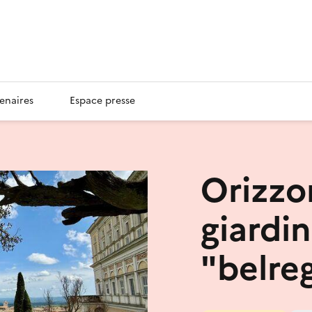
enaires
Espace presse
Orizzon
giardin
"belre