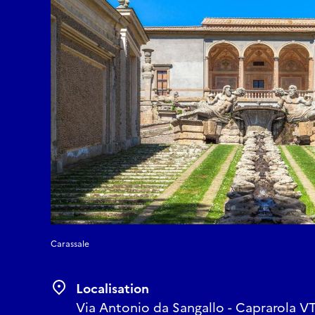
Carassale
Localisation
Via Antonio da Sangallo - Caprarola VT,