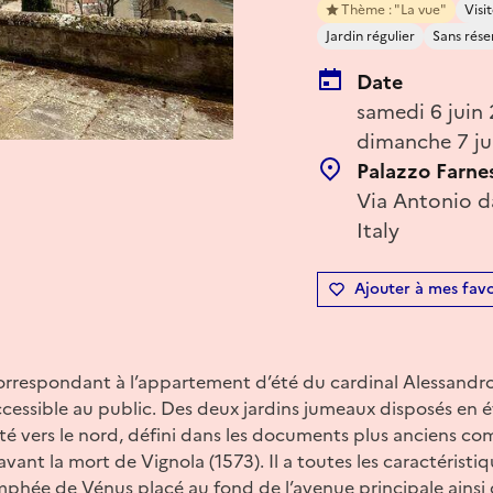
Thème : "La vue"
Visit
Jardin régulier
Sans rése
Date
samedi 6 juin
dimanche 7 ju
Palazzo Farne
Via Antonio da
Italy
Ajouter à mes favo
 correspondant à l’appartement d’été du cardinal Alessandr
essible au public. Des deux jardins jumeaux disposés en éve
enté vers le nord, défini dans les documents plus anciens co
 avant la mort de Vignola (1573). Il a toutes les caractéristi
mphée de Vénus placé au fond de l’avenue principale ainsi 