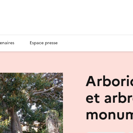
enaires
Espace presse
Arbori
et arb
monum