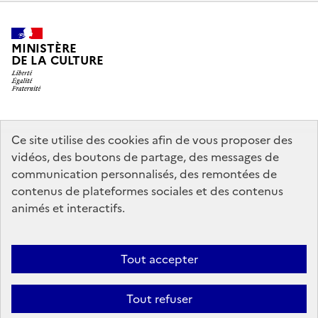
MINISTÈRE
DE LA CULTURE
legifrance.gouv.fr
info.gouv.fr
Ce site utilise des cookies afin de vous proposer des
vidéos, des boutons de partage, des messages de
service-public.gouv.fr
data.gouv.fr
communication personnalisés, des remontées de
contenus de plateformes sociales et des contenus
animés et interactifs.
Crédits
Accessibilité : partiellement conforme
Mentions légales
Politique d’utilisation des témoins de connexion (cookies)
Politique
Tout accepter
générale de protection des données
Nous contacter
Nos
Tout refuser
partenaires