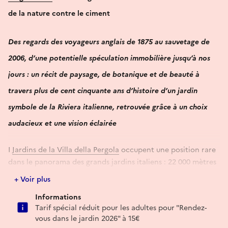
de la nature contre le ciment
Des regards des voyageurs anglais de 1875 au sauvetage de
2006, d’une potentielle spéculation immobilière jusqu’à nos
jours : un récit de paysage, de botanique et de beauté à
travers plus de cent cinquante ans d’histoire d’un jardin
symbole de la Riviera italienne, retrouvée grâce à un choix
audacieux et une vision éclairée
I
Jardins de la Villa della Pergola
occupent une position rare
dans le panorama des grands jardins italiens : 22 000 mètres
carrés qui se développent sur les typiques terrasses ligures de
+ Voir plus
la colline d’Alassio, donnant sur la Baie du Soleil, avec la mer
Informations
comme présence constante à l’horizon permanent.
Tarif spécial réduit pour les adultes pour "Rendez-
Villa della Pergola avec son jardin est devenu au fil du temps
vous dans le jardin 2026" à 15€
un lieu de contemplation, d’inspiration et de mémoire pour