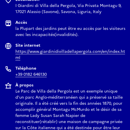
I Giardini di Villa della Pergola, Via Privata Montagu 9,
relation entre l’homme, paysage et transformation du
17021 Alassio (Savone), Savona, Liguria, Italy
territoire. Ce n’est pas un hasard si, précisément en
observant les paysages côtiers de la Ligurie, Italo Calvino
Accès
dénonçait dans « La spéculation immobilière » le risque d’un
la Plupart des jardins peut être eu accès par les visiteurs
développement capable d’effacer l’identité, la mémoire et la
avec les incapacités(invalidités).
beauté.
Site internet
2006 représente l’un des moments les plus significatifs dans
https://www.giardinidivilladellapergola.com/en/index.ht
l’histoire de Villa della Pergola. Après des années d’abandon
ml
et de négligence, les jardins et les villas ont été sauvés d’une
Téléphone
éventuelle spéculation immobilière grâce à un choix
+39 0182 646130
courageux et à une vision éclairée. Ce sont le regard et la
sensibilité de Silvia et Antonio Ricci, ainsi que la vision
À propos
paysagère de Paolo Pejrone et la contribution d’Ettore
Le Parc de Villa della Pergola est un exemple unique
Mocchetti pour la restauration des villas, qui ont imaginé la
d'un parc Anglo-méditerranéen qui a préservé sa taille
originale. Il a été créé vers la fin des années 1870, pour
renaissance de ce lieu extraordinaire.
accomplir général Montagu McMurdo et le désir de sa
Un geste d’amour et de responsabilité envers la mémoire et
femme Lady Susan Sarah Napier de
l’identité du territoire, qui a rendu aux jardins de la Villa
reconstituer(rétablir) une maison de campagne privée
della Pergola une splendeur aujourd’hui sans égal. Depuis le
sur la Côte italienne qui a été destinée pour être leur