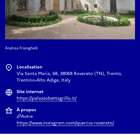
Andrea Frisinghelli
Localisation
Via Santa Maria, 68, 38068 Rovereto (TN), Trento,
Trentino-Alto Adige, Italy
Site internet
https://palazzobettagrillo.it/
À propos
Autre
https://www.instagram.com/quercus.rovereto/