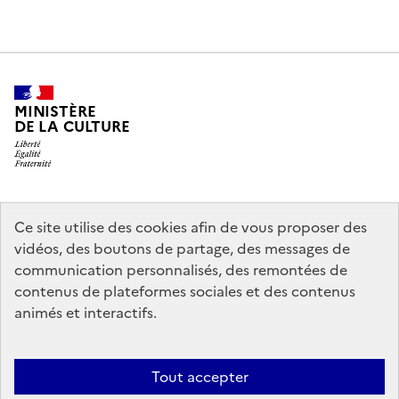
MINISTÈRE
DE LA CULTURE
legifrance.gouv.fr
info.gouv.fr
Ce site utilise des cookies afin de vous proposer des
vidéos, des boutons de partage, des messages de
service-public.gouv.fr
data.gouv.fr
communication personnalisés, des remontées de
contenus de plateformes sociales et des contenus
animés et interactifs.
Crédits
Accessibilité : partiellement conforme
Mentions légales
Politique d’utilisation des témoins de connexion (cookies)
Politique
Tout accepter