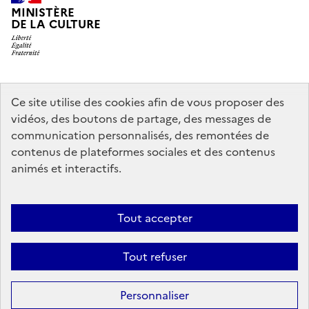
MINISTÈRE
DE LA CULTURE
legifrance.gouv.fr
info.gouv.fr
Ce site utilise des cookies afin de vous proposer des
vidéos, des boutons de partage, des messages de
service-public.gouv.fr
data.gouv.fr
communication personnalisés, des remontées de
contenus de plateformes sociales et des contenus
animés et interactifs.
Crédits
Accessibilité : partiellement conforme
Mentions légales
Politique d’utilisation des témoins de connexion (cookies)
Politique
Tout accepter
générale de protection des données
Nous contacter
Nos
Tout refuser
partenaires
Sauf mention contraire, tous les contenus de ce site sont sous
licence
Personnaliser
etalab-2.0