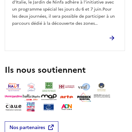
d’Italie, le Jardin de Ninfa adhère à l’initiative avec
un programme spécial les jours du 6 et 7 juin.Pour
les deux journées, il sera possible de participer à un
parcours dédié à la découverte des zones
concernées par les interventions du projet PNRR
« Le jardin de Ninfa : du souvenir du passé à la
nouvelle résilience et durabilité ». En plus de
l’Hortus Conclusus, le public pourra également
accéder à la zone muséale de la centrale
hydroélectrique, pour approfondir les actions de
Ils nous soutiennent
protection environnementale et de gestion durable
des ressources hydriques menées par la Fondation
Roffredo Caetani.Les initiatives se déroulent dans le
cadre du parcours de visite habituel du jardin,
réservable sur le site www.giardinodininfa.eu, et ne
comportent aucun coût supplémentaire par rapport
à la contribution d’entrée.Réserver
Nos partenaires