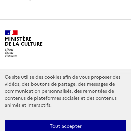
MINISTÈRE
DE LA CULTURE
legifrance.gouv.fr
info.gouv.fr
Ce site utilise des cookies afin de vous proposer des
vidéos, des boutons de partage, des messages de
service-public.gouv.fr
data.gouv.fr
communication personnalisés, des remontées de
contenus de plateformes sociales et des contenus
animés et interactifs.
Crédits
Accessibilité : partiellement conforme
Mentions légales
Politique d’utilisation des témoins de connexion (cookies)
Politique
Tout accepter