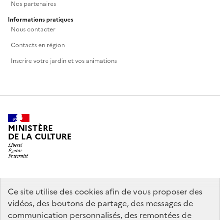
Nos partenaires
Informations pratiques
Nous contacter
Contacts en région
Inscrire votre jardin et vos animations
MINISTÈRE
DE LA CULTURE
legifrance.gouv.fr
info.gouv.fr
Ce site utilise des cookies afin de vous proposer des
vidéos, des boutons de partage, des messages de
service-public.gouv.fr
data.gouv.fr
communication personnalisés, des remontées de