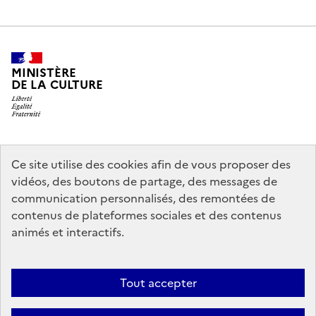
MINISTÈRE
DE LA CULTURE
legifrance.gouv.fr
info.gouv.fr
Ce site utilise des cookies afin de vous proposer des
vidéos, des boutons de partage, des messages de
service-public.gouv.fr
data.gouv.fr
communication personnalisés, des remontées de
contenus de plateformes sociales et des contenus
animés et interactifs.
Crédits
Accessibilité : partiellement conforme
Mentions légales
Politique d’utilisation des témoins de connexion (cookies)
Politique
Tout accepter
générale de protection des données
Nous contacter
Nos