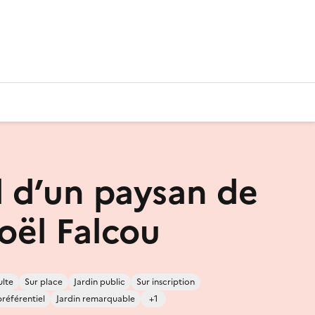
l d’un paysan de
oël Falcou
lte
Sur place
Jardin public
Sur inscription
préférentiel
Jardin remarquable
+1