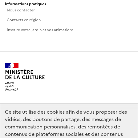
Informations pratiques
Nous contacter
Contacts en région
Inscrire votre jardin et vos animations
MINISTÈRE
DE LA CULTURE
legifrance.gouv.fr
info.gouv.fr
Ce site utilise des cookies afin de vous proposer des
vidéos, des boutons de partage, des messages de
service-public.gouv.fr
data.gouv.fr
communication personnalisés, des remontées de
contenus de plateformes sociales et des contenus