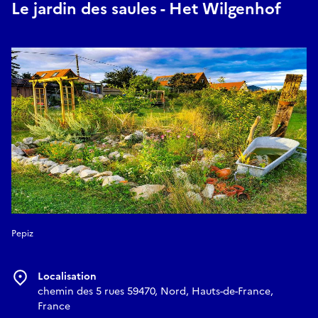
Le jardin des saules - Het Wilgenhof
Pepiz
Localisation
chemin des 5 rues 59470, Nord, Hauts-de-France,
France