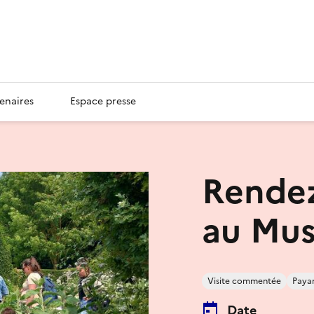
enaires
Espace presse
Rendez
au Mus
Visite commentée
Paya
Date