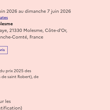
uin 2026 au dimanche 7 juin 2026
dates
olesme
baye, 21330 Molesme, Côte-d'Or,
anche-Comté, France
ris
e du prix 2025 des
s de saint Robert), de
ur les
tification)