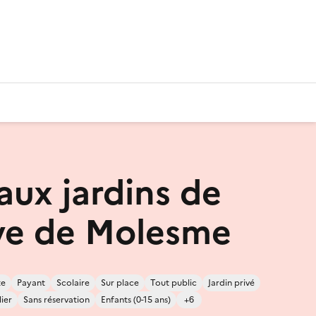
ux jardins de
ye de Molesme
te
Payant
Scolaire
Sur place
Tout public
Jardin privé
lier
Sans réservation
Enfants (0-15 ans)
+6