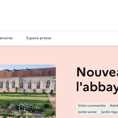
enaires
Espace presse
Nouvea
l'abba
Visite commentée
Adul
Jardin vivrier
Jardin régu