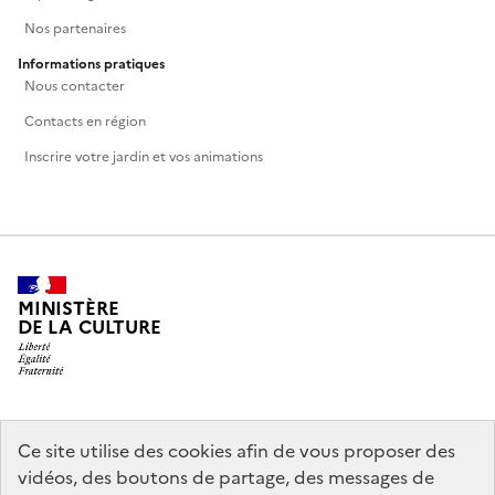
Nos partenaires
Informations pratiques
Nous contacter
Contacts en région
Inscrire votre jardin et vos animations
MINISTÈRE
DE LA CULTURE
legifrance.gouv.fr
info.gouv.fr
Ce site utilise des cookies afin de vous proposer des
vidéos, des boutons de partage, des messages de
service-public.gouv.fr
data.gouv.fr