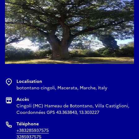
pas de grandes prétentions artistiques, l’étalage du pouvoir
ou de la richesse, mais le tout renvoie à une vie simple liée à
la nature. Le jardin devient un lieu agréable de détente et de
jeu où les propriétaires et leurs hôtes vivent dans une réalité
privilégiée loin de la vie commune.
Nous guiderons les visiteurs dans la visite du parc à l’issue
des travaux financés par le PNRR « Parcs et jardins
Localisation
historiques ».
botontano cingoli, Macerata, Marche, Italy
E-mail
Accès
Cingoli (MC) Hameau de Botontano, Villa Castiglioni,
Coordonnées GPS 43.363843, 13.303227
info@parcovillacastiglioni.it
Téléphone
+383285937575
3285937575