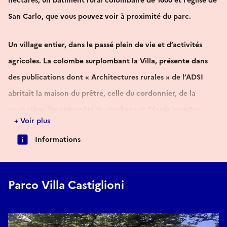
hectares, un bâtiment rural colombaire de 1600 et l’église de
San Carlo, que vous pouvez voir à proximité du parc.
Un village entier, dans le passé plein de vie et d’activités
agricoles. La colombe surplombant la Villa, présente dans
des publications dont « Architectures rurales » de l’ADSI
abritait la maison du prêtre, celle du cordonnier, de la
couturière, les entrepôts de stockage et l’école jusqu’en
+ Voir plus
1950. La famille s’installait pendant l’été dans la villa pour
Informations
suivre de plus près les travaux agricoles jusqu’à l’automne
avec la récolte et pour vivre dans un endroit agréable
entouré par le vert en contact étroit avec la nature.
Parco Villa Castiglioni
Villa Castiglioni est la classique villa de campagne du XIXe
siècle et son jardin est le miroir de la vie de l’époque. Il n’y a