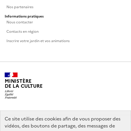
Nos partenaires
Informations pratiques
Nous contacter
Contacts en région
Inscrire votre jardin et vos animations
MINISTÈRE
DE LA CULTURE
legifrance.gouv.fr
info.gouv.fr
Ce site utilise des cookies afin de vous proposer des
vidéos, des boutons de partage, des messages de
service-public.gouv.fr
data.gouv.fr