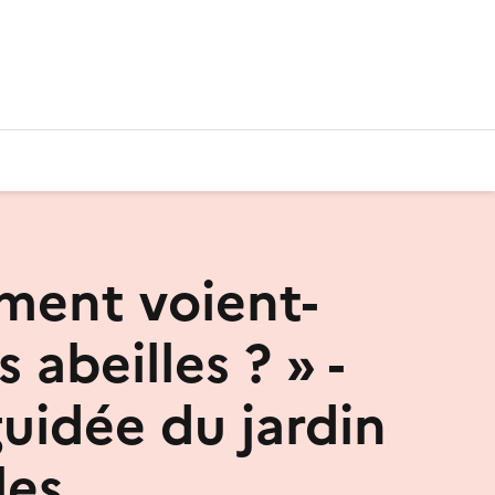
ent voient-
s abeilles ? » -
guidée du jardin
les