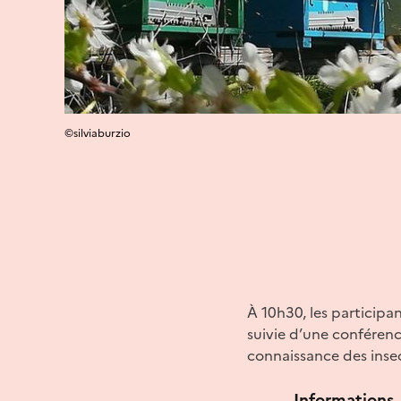
©silviaburzio
À 10h30, les participa
suivie d’une conférenc
connaissance des insec
Informations