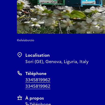
©silviaburzio
Localisation
Sori (GE), Genova, Liguria, Italy
Téléphone
3345819962
3345819962
À propos
Téléphone