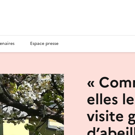
enaires
Espace presse
« Comm
elles le
visite 
d’abeil