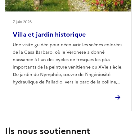
7 juin 2026
Villa et jardin historique
Une visite guidée pour découvrir les scènes colorées
de la Casa Barbaro, où le Veronese a donné
naissance à l’un des cycles de fresques les plus
importants de la peinture vénitienne du XVIe siècle.
Du jardin du Nymphée, œuvre de l’ingéniosité
hydraulique de Palladio, vers le parc de la colline,
jusqu’à arriver au grand magnolia et aux jardins
conçus par Tomaso Buzzi dans les hymnes des
années trente du XXe siècle. Invisible depuis la
façade de la Villa, nous découvrirons un univers
végétal riche en biodiversité, aperçus inattendus et
atmosphères d’une rare quiétude. Un itinéraire lent
Ils nous soutiennent
et immersif qui révèle le visage le plus secret et