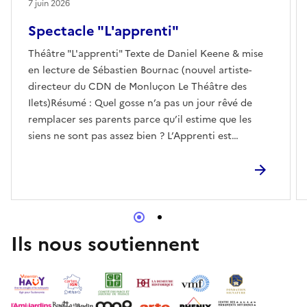
7 juin 2026
Spectacle "L'apprenti"
Théâtre "L'apprenti" Texte de Daniel Keene & mise
en lecture de Sébastien Bournac (nouvel artiste-
directeur du CDN de Monluçon Le Théâtre des
Ilets)Résumé : Quel gosse n’a pas un jour rêvé de
remplacer ses parents parce qu’il estime que les
siens ne sont pas assez bien ? L’Apprenti est
l’histoire farfelue d’une rencontre entre Julien,
gamin culotté et impertinent à la recherche d’un
père idéal, et Pascal, la quarantaine solitaire et
grand amateur de mots croisés… Loin des clichés,
Daniel Keene décrit avec légèreté et délicatesse
cette relation qui se tisse au fil des mois, dans une
Ils nous soutiennent
fable qui réenchante le monde et pourrait bien être
une définition de l’amour. (1h • dès 10 ans)A la
Roseraie dans le cadre des Rendez-vous aux Jardins