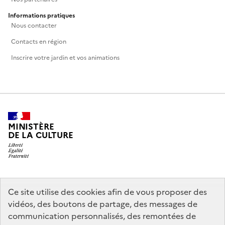
Informations pratiques
Nous contacter
Contacts en région
Inscrire votre jardin et vos animations
MINISTÈRE
DE LA CULTURE
legifrance.gouv.fr
info.gouv.fr
Ce site utilise des cookies afin de vous proposer des
vidéos, des boutons de partage, des messages de
service-public.gouv.fr
data.gouv.fr
communication personnalisés, des remontées de